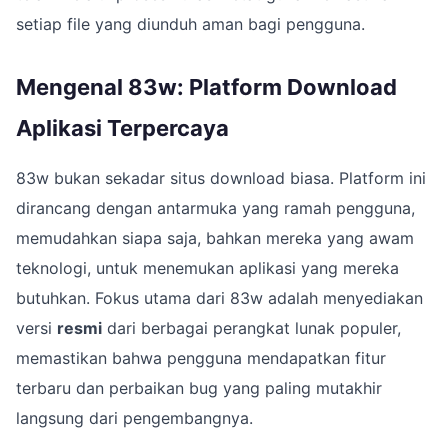
setiap file yang diunduh aman bagi pengguna.
Mengenal 83w: Platform Download
Aplikasi Terpercaya
83w bukan sekadar situs download biasa. Platform ini
dirancang dengan antarmuka yang ramah pengguna,
memudahkan siapa saja, bahkan mereka yang awam
teknologi, untuk menemukan aplikasi yang mereka
butuhkan. Fokus utama dari 83w adalah menyediakan
versi
resmi
dari berbagai perangkat lunak populer,
memastikan bahwa pengguna mendapatkan fitur
terbaru dan perbaikan bug yang paling mutakhir
langsung dari pengembangnya.