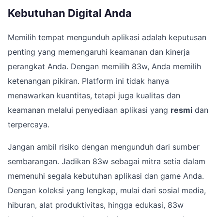
Kebutuhan Digital Anda
Memilih tempat mengunduh aplikasi adalah keputusan
penting yang memengaruhi keamanan dan kinerja
perangkat Anda. Dengan memilih 83w, Anda memilih
ketenangan pikiran. Platform ini tidak hanya
menawarkan kuantitas, tetapi juga kualitas dan
keamanan melalui penyediaan aplikasi yang
resmi
dan
terpercaya.
Jangan ambil risiko dengan mengunduh dari sumber
sembarangan. Jadikan 83w sebagai mitra setia dalam
memenuhi segala kebutuhan aplikasi dan game Anda.
Dengan koleksi yang lengkap, mulai dari sosial media,
hiburan, alat produktivitas, hingga edukasi, 83w