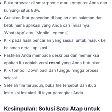
Buka browser di smartphone atau komputer Anda dan
kunjungi situs 83w.
Gunakan fitur pencarian di bagian atas halaman dan
ketik nama aplikasi yang Anda cari (misalnya:
‘WhatsApp’ atau ‘Mobile Legends’).
Klik pada hasil pencarian yang sesuai untuk masuk ke
halaman detail aplikasi.
Pastikan Anda membaca deskripsi dan memeriksa
apakah itu adalah versi
resmi
yang Anda butuhkan.
Klik tombol ‘Download’ dan tunggu hingga proses
selesai.
Setelah file terunduh, buka file tersebut dan ikuti
instruksi instalasi di layar perangkat Anda.
Kesimpulan: Solusi Satu Atap untuk