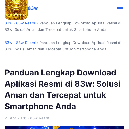
83w
83w
›
83w Resmi
›
Panduan Lengkap Download Aplikasi Resmi di
83w: Solusi Aman dan Tercepat untuk Smartphone Anda
83w
›
83w Resmi
›
Panduan Lengkap Download Aplikasi Resmi di
83w: Solusi Aman dan Tercepat untuk Smartphone Anda
Panduan Lengkap Download
Aplikasi Resmi di 83w: Solusi
Aman dan Tercepat untuk
Smartphone Anda
21 Apr 2026
· 83w Resmi