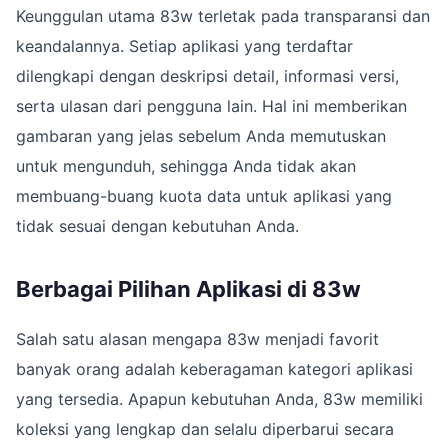
Keunggulan utama 83w terletak pada transparansi dan
keandalannya. Setiap aplikasi yang terdaftar
dilengkapi dengan deskripsi detail, informasi versi,
serta ulasan dari pengguna lain. Hal ini memberikan
gambaran yang jelas sebelum Anda memutuskan
untuk mengunduh, sehingga Anda tidak akan
membuang-buang kuota data untuk aplikasi yang
tidak sesuai dengan kebutuhan Anda.
Berbagai Pilihan Aplikasi di 83w
Salah satu alasan mengapa 83w menjadi favorit
banyak orang adalah keberagaman kategori aplikasi
yang tersedia. Apapun kebutuhan Anda, 83w memiliki
koleksi yang lengkap dan selalu diperbarui secara