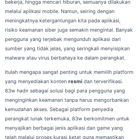
bekerja, hingga mencari hiburan, semuanya dilakukan
melalui aplikasi mobile. Namun, seiring dengan
meningkatnya ketergantungan kita pada aplikasi,
risiko keamanan siber juga semakin mengintai. Banyak
pengguna yang terjebak mengunduh aplikasi dari
sumber yang tidak jelas, yang seringkali menyisipkan
malware atau virus berbahaya ke dalam perangkat.
Itulah mengapa sangat penting untuk memilih platform
yang menyediakan konten
resmi
dan terverifikasi.
83w hadir sebagai solusi bagi para pengguna yang
menginginkan keamanan tanpa harus mengorbankan
kemudahan akses. Sebagai platform penyedia
perangkat lunak terkemuka, 83w berkomitmen untuk
menyajikan berbagai jenis aplikasi dan game yang
telah melalui proses kurasi ketat guna memastikan