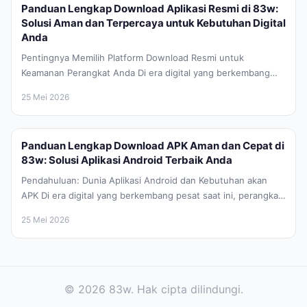
Panduan Lengkap Download Aplikasi Resmi di 83w:
Solusi Aman dan Terpercaya untuk Kebutuhan Digital
Anda
Pentingnya Memilih Platform Download Resmi untuk
Keamanan Perangkat Anda Di era digital yang berkembang
pesat saat ini, kebutuhan akan aplikasi...
25 Mei 2026
Panduan Lengkap Download APK Aman dan Cepat di
83w: Solusi Aplikasi Android Terbaik Anda
Pendahuluan: Dunia Aplikasi Android dan Kebutuhan akan
APK Di era digital yang berkembang pesat saat ini, perangkat
Android telah menjadi...
25 Mei 2026
© 2026 83w. Hak cipta dilindungi.