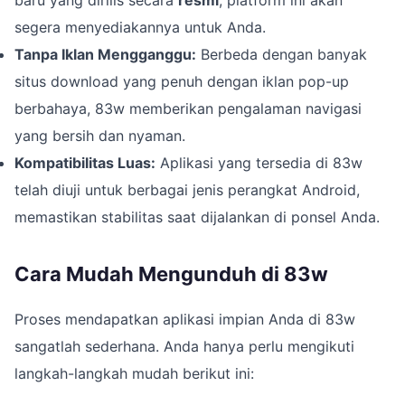
segera menyediakannya untuk Anda.
Tanpa Iklan Mengganggu:
Berbeda dengan banyak
situs download yang penuh dengan iklan pop-up
berbahaya, 83w memberikan pengalaman navigasi
yang bersih dan nyaman.
Kompatibilitas Luas:
Aplikasi yang tersedia di 83w
telah diuji untuk berbagai jenis perangkat Android,
memastikan stabilitas saat dijalankan di ponsel Anda.
Cara Mudah Mengunduh di 83w
Proses mendapatkan aplikasi impian Anda di 83w
sangatlah sederhana. Anda hanya perlu mengikuti
langkah-langkah mudah berikut ini: