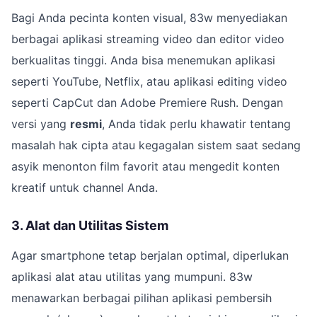
Bagi Anda pecinta konten visual, 83w menyediakan
berbagai aplikasi streaming video dan editor video
berkualitas tinggi. Anda bisa menemukan aplikasi
seperti YouTube, Netflix, atau aplikasi editing video
seperti CapCut dan Adobe Premiere Rush. Dengan
versi yang
resmi
, Anda tidak perlu khawatir tentang
masalah hak cipta atau kegagalan sistem saat sedang
asyik menonton film favorit atau mengedit konten
kreatif untuk channel Anda.
3. Alat dan Utilitas Sistem
Agar smartphone tetap berjalan optimal, diperlukan
aplikasi alat atau utilitas yang mumpuni. 83w
menawarkan berbagai pilihan aplikasi pembersih