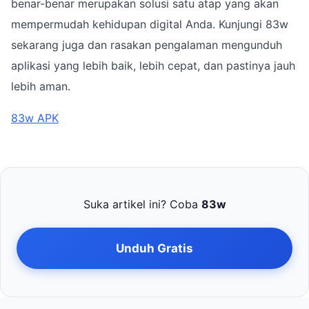
benar-benar merupakan solusi satu atap yang akan
mempermudah kehidupan digital Anda. Kunjungi 83w
sekarang juga dan rasakan pengalaman mengunduh
aplikasi yang lebih baik, lebih cepat, dan pastinya jauh
lebih aman.
83w APK
Suka artikel ini? Coba
83w
Unduh Gratis