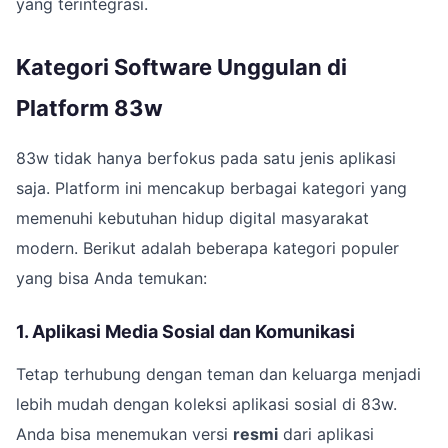
yang terintegrasi.
Kategori Software Unggulan di
Platform 83w
83w tidak hanya berfokus pada satu jenis aplikasi
saja. Platform ini mencakup berbagai kategori yang
memenuhi kebutuhan hidup digital masyarakat
modern. Berikut adalah beberapa kategori populer
yang bisa Anda temukan:
1. Aplikasi Media Sosial dan Komunikasi
Tetap terhubung dengan teman dan keluarga menjadi
lebih mudah dengan koleksi aplikasi sosial di 83w.
Anda bisa menemukan versi
resmi
dari aplikasi