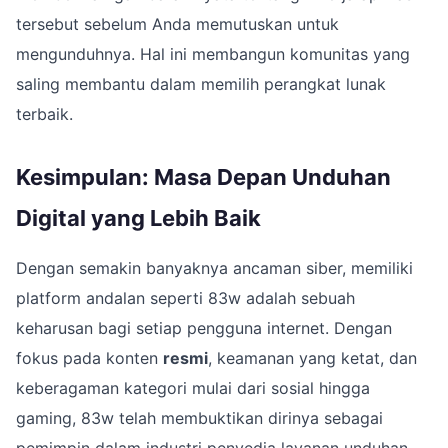
tersebut sebelum Anda memutuskan untuk
mengunduhnya. Hal ini membangun komunitas yang
saling membantu dalam memilih perangkat lunak
terbaik.
Kesimpulan: Masa Depan Unduhan
Digital yang Lebih Baik
Dengan semakin banyaknya ancaman siber, memiliki
platform andalan seperti 83w adalah sebuah
keharusan bagi setiap pengguna internet. Dengan
fokus pada konten
resmi
, keamanan yang ketat, dan
keberagaman kategori mulai dari sosial hingga
gaming, 83w telah membuktikan dirinya sebagai