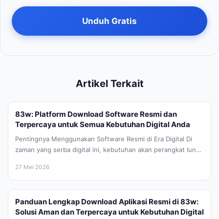
Unduh Gratis
Artikel Terkait
83w: Platform Download Software Resmi dan
Terpercaya untuk Semua Kebutuhan Digital Anda
Pentingnya Menggunakan Software Resmi di Era Digital Di
zaman yang serba digital ini, kebutuhan akan perangkat lunak
atau software yang...
27 Mei 2026
Panduan Lengkap Download Aplikasi Resmi di 83w:
Solusi Aman dan Terpercaya untuk Kebutuhan Digital