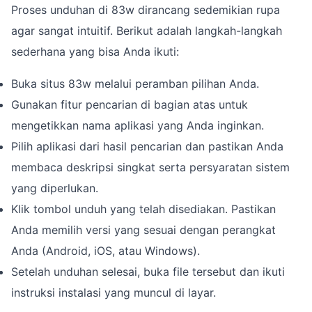
Proses unduhan di 83w dirancang sedemikian rupa
agar sangat intuitif. Berikut adalah langkah-langkah
sederhana yang bisa Anda ikuti:
Buka situs 83w melalui peramban pilihan Anda.
Gunakan fitur pencarian di bagian atas untuk
mengetikkan nama aplikasi yang Anda inginkan.
Pilih aplikasi dari hasil pencarian dan pastikan Anda
membaca deskripsi singkat serta persyaratan sistem
yang diperlukan.
Klik tombol unduh yang telah disediakan. Pastikan
Anda memilih versi yang sesuai dengan perangkat
Anda (Android, iOS, atau Windows).
Setelah unduhan selesai, buka file tersebut dan ikuti
instruksi instalasi yang muncul di layar.