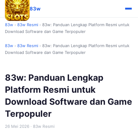
83w
83w
›
83w Resmi
›
83w: Panduan Lengkap Platform Resmi untuk
Download Software dan Game Terpopuler
83w
›
83w Resmi
›
83w: Panduan Lengkap Platform Resmi untuk
Download Software dan Game Terpopuler
83w: Panduan Lengkap
Platform Resmi untuk
Download Software dan Game
Terpopuler
26 Mei 2026
· 83w Resmi